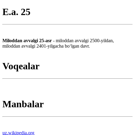
E.a. 25
Miloddan avvalgi 25-asr
- miloddan avvalgi 2500-yildan,
miloddan avvalgi 2401-yilgacha boʻlgan davr.
Voqealar
Manbalar
uz.wikipedia.org