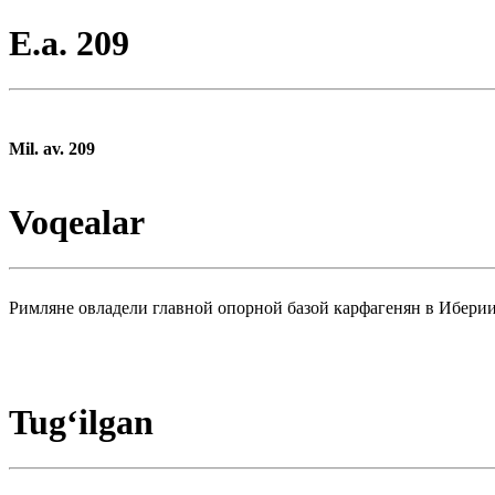
E.a. 209
Mil. av. 209
Voqealar
Римляне овладели главной опорной базой карфагенян в Ибер
Tugʻilgan