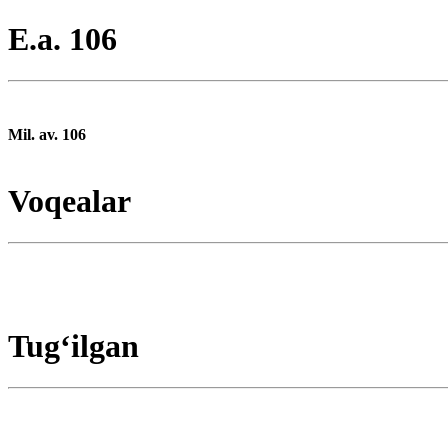
E.a. 106
Mil. av. 106
Voqealar
Tugʻilgan