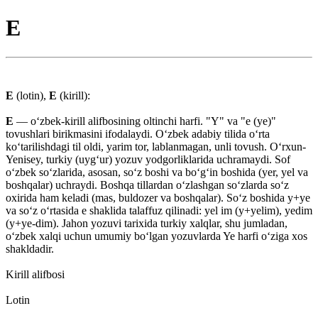
E
E
(lotin),
Е
(kirill):
E
— oʻzbek-kirill alifbosining oltinchi harfi. "Y" va "e (ye)"
tovushlari birikmasini ifodalaydi. Oʻzbek adabiy tilida oʻrta
koʻtarilishdagi til oldi, yarim tor, lablanmagan, unli tovush. Oʻrxun-
Yenisey, turkiy (uygʻur) yozuv yodgorliklarida uchramaydi. Sof
oʻzbek soʻzlarida, asosan, soʻz boshi va boʻgʻin boshida (yer, yel va
boshqalar) uchraydi. Boshqa tillardan oʻzlashgan soʻzlarda soʻz
oxirida ham keladi (mas, buldozer va boshqalar). Soʻz boshida y+ye
va soʻz oʻrtasida e shaklida talaffuz qilinadi: yel im (y+yelim), yedim
(y+ye-dim). Jahon yozuvi tarixida turkiy xalqlar, shu jumladan,
oʻzbek xalqi uchun umumiy boʻlgan yozuvlarda Ye harfi oʻziga xos
shakldadir.
Kirill alifbosi
Lotin