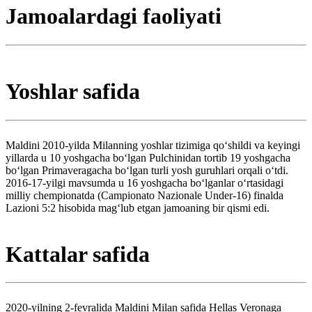
Jamoalardagi faoliyati
Yoshlar safida
Maldini 2010-yilda Milanning yoshlar tizimiga qoʻshildi va keyingi
yillarda u 10 yoshgacha boʻlgan Pulchinidan tortib 19 yoshgacha
boʻlgan Primaveragacha boʻlgan turli yosh guruhlari orqali oʻtdi.
2016-17-yilgi mavsumda u 16 yoshgacha boʻlganlar oʻrtasidagi
milliy chempionatda (Campionato Nazionale Under-16) finalda
Lazioni 5:2 hisobida magʻlub etgan jamoaning bir qismi edi.
Kattalar safida
2020-yilning 2-fevralida Maldini Milan safida Hellas Veronaga