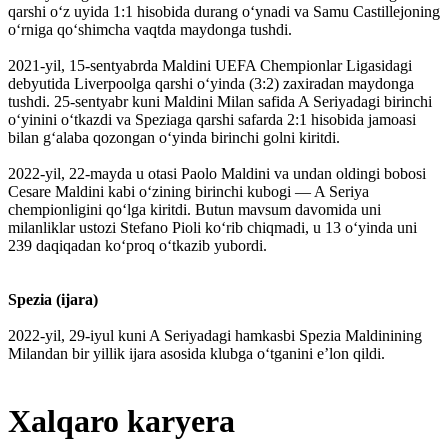
qarshi o‘z uyida 1:1 hisobida durang o‘ynadi va Samu Castillejoning
o‘rniga qo‘shimcha vaqtda maydonga tushdi.
2021-yil, 15-sentyabrda Maldini UEFA Chempionlar Ligasidagi
debyutida Liverpoolga qarshi o‘yinda (3:2) zaxiradan maydonga
tushdi. 25-sentyabr kuni Maldini Milan safida A Seriyadagi birinchi
oʻyinini oʻtkazdi va Speziaga qarshi safarda 2:1 hisobida jamoasi
bilan gʻalaba qozongan oʻyinda birinchi golni kiritdi.
2022-yil, 22-mayda u otasi Paolo Maldini va undan oldingi bobosi
Cesare Maldini kabi o‘zining birinchi kubogi — A Seriya
chempionligini qo‘lga kiritdi. Butun mavsum davomida uni
milanliklar ustozi Stefano Pioli koʻrib chiqmadi, u 13 oʻyinda uni
239 daqiqadan koʻproq oʻtkazib yubordi.
Spezia (ijara)
2022-yil, 29-iyul kuni A Seriyadagi hamkasbi Spezia Maldinining
Milandan bir yillik ijara asosida klubga o‘tganini eʼlon qildi.
Xalqaro karyera