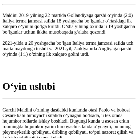
Maldini 2019-yilning 22-martida Gollandiyaga qarshi o‘yinda (2:0)
Italiya terma jamoasi safida 18 yoshgacha bo‘lganlar o‘rtasidagi ilk
xalqaro o‘yinini qo‘lga kiritdi. Oʻsha yilning oxirida u 19 yoshgacha
boʻlganlar uchun ikkita musobaqada gʻalaba qozondi.
2021-yilda u 20 yoshgacha bo‘lgan Italiya terma jamoasi safida uch
marta maydonga tushdi va 2021-yil, 7-oktyabrda Angliyaga qarshi
o‘yinda (1:1) o‘zining ilk xalqaro golini urdi.
Oʻyin uslubi
Garchi Maldini oʻzining dastlabki kunlarida otasi Paolo va bobosi
Cesare kabi himoyachi sifatida oʻynagan boʻlsada, u tez orada
hujumkor rollarda ishlay boshladi. Bugungi kunda u asosan erkin
roumingda hujumkor yarim himoyachi sifatida oʻynaydi, bu uning
pleymeykerlik qobiliyati, dribling qobiliyati, toʻpni nazorat qilish va
koʻrish qobiliyatiga mos keladi.