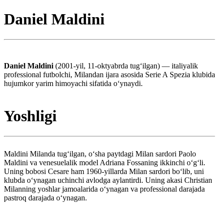
Daniel Maldini
Daniel Maldini
(2001-yil, 11-oktyabrda tugʻilgan) — italiyalik
professional futbolchi, Milandan ijara asosida Serie A Spezia klubida
hujumkor yarim himoyachi sifatida oʻynaydi.
Yoshligi
Maldini Milanda tugʻilgan, oʻsha paytdagi Milan sardori Paolo
Maldini va venesuelalik model Adriana Fossaning ikkinchi oʻgʻli.
Uning bobosi Cesare ham 1960-yillarda Milan sardori boʻlib, uni
klubda oʻynagan uchinchi avlodga aylantirdi. Uning akasi Christian
Milanning yoshlar jamoalarida oʻynagan va professional darajada
pastroq darajada oʻynagan.