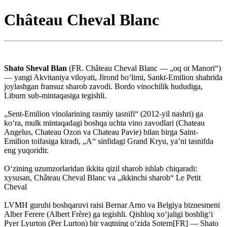
Château Cheval Blanc
Shato Sheval Blan
(FR. Château Cheval Blanc — „oq ot Manori“)
― yangi Akvitaniya viloyati, Jirond boʻlimi, Sankt-Emilion shahrida
joylashgan fransuz sharob zavodi. Bordo vinochilik hududiga,
Liburn sub-mintaqasiga tegishli.
„Sent-Emilion vinolarining rasmiy tasnifi“ (2012-yil nashri) ga
koʻra, mulk mintaqadagi boshqa uchta vino zavodlari (Chateau
Angelus, Chateau Ozon va Chateau Pavie) bilan birga Saint-
Emilion toifasiga kiradi, „A“ sinfidagi Grand Kryu, yaʼni tasnifda
eng yuqoridir.
Oʻzining uzumzorlaridan ikkita qizil sharob ishlab chiqaradi:
xysusan, Château Cheval Blanc va „ikkinchi sharob“ Le Petit
Cheval
LVMH guruhi boshqaruvi raisi Bernar Arno va Belgiya biznesmeni
Alber Ferere (Albert Frère) ga tegishli. Qishloq xoʻjaligi boshligʻi
Pyer Lyurton (Per Lurton) bir vaqtning oʻzida Sotern[FR] — Shato