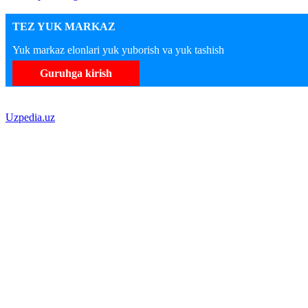
TEZ YUK MARKAZ
Yuk markaz elonlari yuk yuborish va yuk tashish
Guruhga kirish
Uzpedia.uz