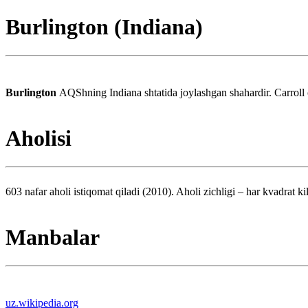
Burlington (Indiana)
Burlington
AQShning Indiana shtatida joylashgan shahardir. Carroll o
Aholisi
603 nafar aholi istiqomat qiladi (2010). Aholi zichligi – har kvadrat k
Manbalar
uz.wikipedia.org