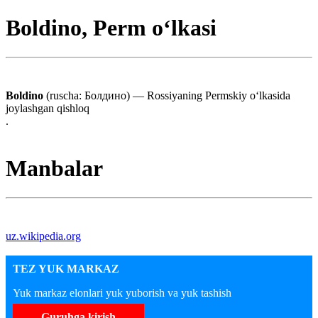
Boldino, Perm oʻlkasi
Boldino
(ruscha: Болдино) — Rossiyaning Permskiy oʻlkasida
joylashgan qishloq
.
Manbalar
uz.wikipedia.org
TEZ YUK MARKAZ
Yuk markaz elonlari yuk yuborish va yuk tashish
Guruhga kirish