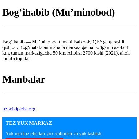
Bog’ihabib (Muʼminobod)
Bogʻihabib — Muʼminobod tumani Balxobiy QFYga qarashli
qishloq. Bogʻihabibdan mahalla markazigacha boʻlgan masofa 3
km, tuman markazigacha 50 km. Aholisi 2700 kishi (2021), aholi
tarkibi tojiklar.
Manbalar
uz.wikipedia.org
TEZ YUK MARKAZ
Yuk markaz elonlari yuk yuborish va yuk tashish