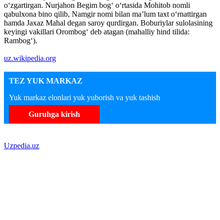
o‘zgartirgan. Nurjahon Begim bog‘ o‘rtasida Mohitob nomli
qabulxona bino qilib, Namgir nomi bilan ma’lum taxt o‘rnattirgan
hamda Jaxaz Mahal degan saroy qurdirgan. Boburiylar sulolasining
keyingi vakillari Orombog‘ deb atagan (mahalliy hind tilida:
Rambog‘).
uz.wikipedia.org
TEZ YUK MARKAZ
Yuk markaz elonlari yuk yuborish va yuk tashish
Guruhga kirish
Uzpedia.uz