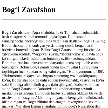
Bog‘i Zarafshon
Bog‘i Zarafshon
– Agra shahrida, hozir Tojmahal maqbarasidan
besh chaqirim shimol tomonda joylashgan, Hindistonda
samarqandcha chorbog‘ uslubida yaratilgan dastlabki bog‘ (1528 y.).
Bobur shaxsan o‘zi tanlagan yerda uning chizib bergan tarxi
bo‘yicha bunyod etilgan. Bobur Bog‘i Zarafshonning bir chetida
xilvatxona soldirib, “Vaqo’ye” (ya’ni, “Boburnoma”)ni qayta oqqa
ko‘chirgan. Davlat ishlaridan butunlay uzilib ketolmaganidan,
Bobur ko‘rinishta keluvchilarni daryodan kema orqali olib o‘tishni
buyurgan). Bobur Bog‘i Zarafshonda hokimiyatni Humoyunga
topshirgan (uch kundan so‘ng vafot etgan; “Humoyunnoma”, 196).
“Boburnoma”ni qayta ko‘chirgan xattotning yozib qoldirganiga
ko‘ra, Bobur shu bog‘da dafn etilgan (keyinchalik, vasiyatiga ko‘ra
xoki Kobulga olib kelinib qayta dafn qilingan). Bobur vafotidan
so‘ng Bog‘i Zarafshon Boburiylar hukmdorlarining sevimli
maskaniga aylangan. Humoyun harbiy yurishlari oldidan bu yerda
mashvarat o‘tkazgan. Akbar bog‘ni yanada kengaytirib nilufarzorlar
bilan o‘ragan va Bog‘i Nilufar deb atagan. Jaxongirshoh sevimli
malikasi Nurjahon Begim sharafiga nomini Bog‘i Nurafshon deb