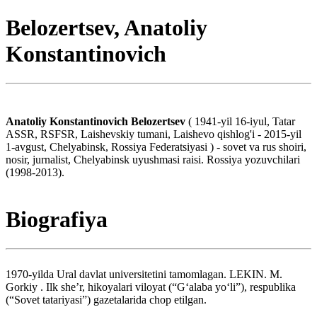
Belozertsev, Anatoliy
Konstantinovich
Anatoliy Konstantinovich Belozertsev
( 1941-yil 16-iyul, Tatar
ASSR, RSFSR, Laishevskiy tumani, Laishevo qishlog'i - 2015-yil
1-avgust, Chelyabinsk, Rossiya Federatsiyasi ) - sovet va rus shoiri,
nosir, jurnalist, Chelyabinsk uyushmasi raisi. Rossiya yozuvchilari
(1998-2013).
Biografiya
1970-yilda Ural davlat universitetini tamomlagan. LEKIN. M.
Gorkiy . Ilk she’r, hikoyalari viloyat (“G‘alaba yo‘li”), respublika
(“Sovet tatariyasi”) gazetalarida chop etilgan.