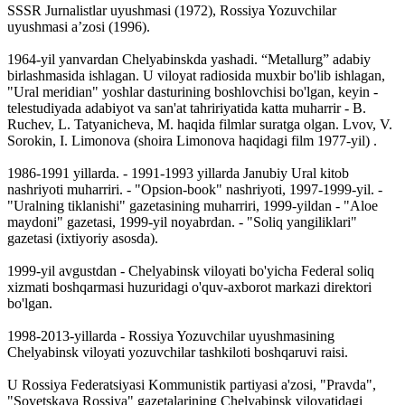
SSSR Jurnalistlar uyushmasi (1972), Rossiya Yozuvchilar
uyushmasi aʼzosi (1996).
1964-yil yanvardan Chelyabinskda yashadi. “Metallurg” adabiy
birlashmasida ishlagan. U viloyat radiosida muxbir bo'lib ishlagan,
"Ural meridian" yoshlar dasturining boshlovchisi bo'lgan, keyin -
telestudiyada adabiyot va san'at tahririyatida katta muharrir - B.
Ruchev, L. Tatyanicheva, M. haqida filmlar suratga olgan. Lvov, V.
Sorokin, I. Limonova (shoira Limonova haqidagi film 1977-yil) .
1986-1991 yillarda. - 1991-1993 yillarda Janubiy Ural kitob
nashriyoti muharriri. - "Opsion-book" nashriyoti, 1997-1999-yil. -
"Uralning tiklanishi" gazetasining muharriri, 1999-yildan - "Aloe
maydoni" gazetasi, 1999-yil noyabrdan. - "Soliq yangiliklari"
gazetasi (ixtiyoriy asosda).
1999-yil avgustdan - Chelyabinsk viloyati bo'yicha Federal soliq
xizmati boshqarmasi huzuridagi o'quv-axborot markazi direktori
bo'lgan.
1998-2013-yillarda - Rossiya Yozuvchilar uyushmasining
Chelyabinsk viloyati yozuvchilar tashkiloti boshqaruvi raisi.
U Rossiya Federatsiyasi Kommunistik partiyasi a'zosi, "Pravda",
"Sovetskaya Rossiya" gazetalarining Chelyabinsk viloyatidagi