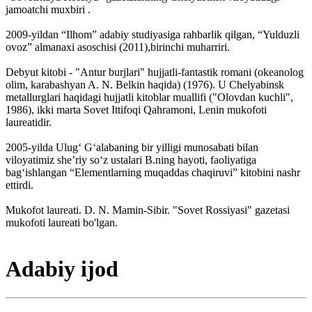
jamoatchi muxbiri .
2009-yildan “Ilhom” adabiy studiyasiga rahbarlik qilgan, “Yulduzli
ovoz” almanaxi asoschisi (2011),birinchi muharriri.
Debyut kitobi - "Antur burjlari" hujjatli-fantastik romani (okeanolog
olim, karabashyan A. N. Belkin haqida) (1976). U Chelyabinsk
metallurglari haqidagi hujjatli kitoblar muallifi ("Olovdan kuchli",
1986), ikki marta Sovet Ittifoqi Qahramoni, Lenin mukofoti
laureatidir.
2005-yilda Ulug‘ G‘alabaning bir yilligi munosabati bilan
viloyatimiz she’riy so‘z ustalari B.ning hayoti, faoliyatiga
bag‘ishlangan “Elementlarning muqaddas chaqiruvi” kitobini nashr
ettirdi.
Mukofot laureati. D. N. Mamin-Sibir. "Sovet Rossiyasi" gazetasi
mukofoti laureati bo'lgan.
Adabiy ijod