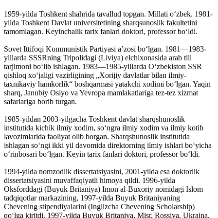
1959-yilda Toshkent shahrida tavallud topgan. Millati oʻzbek. 1981-
yilda Toshkent Davlat universitetining sharqsunoslik fakultetini
tamomlagan. Keyinchalik tarix fanlari doktori, professor boʻldi.
Sovet Ittifoqi Kommunistik Partiyasi aʼzosi boʻlgan. 1981—1983-
yillarda SSSRning Tripolidagi (Liviya) elchixonasida arab tili
tarjimoni boʻlib ishlagan. 1983—1985-yillarda Oʻzbekiston SSR
qishloq xoʻjaligi vazirligining „Xorijiy davlatlar bilan ilmiy-
taxnikaviy hamkorlik“ boshqarmasi yatakchi xodimi boʻlgan. Yaqin
sharq, Janubiy Osiyo va Yevropa mamlakatlariga tez-tez xizmat
safarlariga borib turgan.
1985-yildan 2003-yilgacha Toshkent davlat sharqshunoslik
institutida kichik ilmiy xodim, soʻngra ilmiy xodim va ilmiy kotib
lavozimlarida faoliyat olib borgan. Sharqshunoslik institutida
ishlagan soʻngi ikki yil davomida direktorning ilmiy ishlari boʻyicha
oʻrinbosari boʻlgan. Keyin tarix fanlari doktori, professor boʻldi.
1994-yilda nomzodlik dissertatsiyasini, 2001-yilda esa doktorlik
dissertatsiyasini muvaffaqiyatli himoya qildi. 1996-yilda
Oksforddagi (Buyuk Britaniya) Imon al-Buxoriy nomidagi Islom
tadqiqotlar markazining, 1997-yilda Buyuk Britaniyaning
Chevening stipendiyalarini (Inglizcha Chevening Scholarship)
qoʻlga kiritdi. 1997-yilda Buyuk Britaniya, Misr, Rossiya, Ukraina,