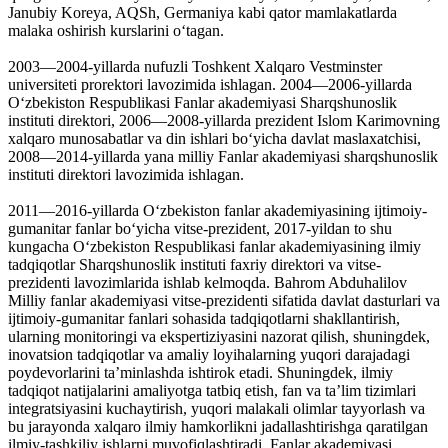
Janubiy Koreya, AQSh, Germaniya kabi qator mamlakatlarda
malaka oshirish kurslarini oʻtagan.
2003—2004-yillarda nufuzli Toshkent Xalqaro Vestminster
universiteti prorektori lavozimida ishlagan. 2004—2006-yillarda
Oʻzbekiston Respublikasi Fanlar akademiyasi Sharqshunoslik
instituti direktori, 2006—2008-yillarda prezident Islom Karimovning
xalqaro munosabatlar va din ishlari boʻyicha davlat maslaxatchisi,
2008—2014-yillarda yana milliy Fanlar akademiyasi sharqshunoslik
instituti direktori lavozimida ishlagan.
2011—2016-yillarda Oʻzbekiston fanlar akademiyasining ijtimoiy-
gumanitar fanlar boʻyicha vitse-prezident, 2017-yildan to shu
kungacha Oʻzbekiston Respublikasi fanlar akademiyasining ilmiy
tadqiqotlar Sharqshunoslik instituti faxriy direktori va vitse-
prezidenti lavozimlarida ishlab kelmoqda. Bahrom Abduhalilov
Milliy fanlar akademiyasi vitse-prezidenti sifatida davlat dasturlari va
ijtimoiy-gumanitar fanlari sohasida tadqiqotlarni shakllantirish,
ularning monitoringi va ekspertiziyasini nazorat qilish, shuningdek,
inovatsion tadqiqotlar va amaliy loyihalarning yuqori darajadagi
poydevorlarini taʼminlashda ishtirok etadi. Shuningdek, ilmiy
tadqiqot natijalarini amaliyotga tatbiq etish, fan va taʼlim tizimlari
integratsiyasini kuchaytirish, yuqori malakali olimlar tayyorlash va
bu jarayonda xalqaro ilmiy hamkorlikni jadallashtirishga qaratilgan
ilmiy-tashkiliy ishlarni muvofiqlashtiradi. Fanlar akademiyasi