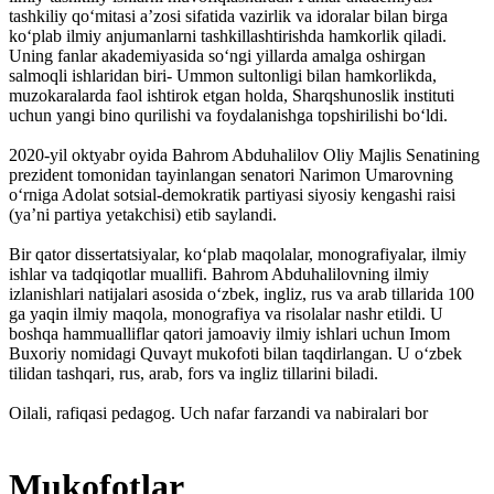
tashkiliy qoʻmitasi aʼzosi sifatida vazirlik va idoralar bilan birga
koʻplab ilmiy anjumanlarni tashkillashtirishda hamkorlik qiladi.
Uning fanlar akademiyasida soʻngi yillarda amalga oshirgan
salmoqli ishlaridan biri- Ummon sultonligi bilan hamkorlikda,
muzokaralarda faol ishtirok etgan holda, Sharqshunoslik instituti
uchun yangi bino qurilishi va foydalanishga topshirilishi boʻldi.
2020-yil oktyabr oyida Bahrom Abduhalilov Oliy Majlis Senatining
prezident tomonidan tayinlangan senatori Narimon Umarovning
oʻrniga Adolat sotsial-demokratik partiyasi siyosiy kengashi raisi
(yaʼni partiya yetakchisi) etib saylandi.
Bir qator dissertatsiyalar, koʻplab maqolalar, monografiyalar, ilmiy
ishlar va tadqiqotlar muallifi. Bahrom Abduhalilovning ilmiy
izlanishlari natijalari asosida oʻzbek, ingliz, rus va arab tillarida 100
ga yaqin ilmiy maqola, monografiya va risolalar nashr etildi. U
boshqa hammualliflar qatori jamoaviy ilmiy ishlari uchun Imom
Buxoriy nomidagi Quvayt mukofoti bilan taqdirlangan. U oʻzbek
tilidan tashqari, rus, arab, fors va ingliz tillarini biladi.
Oilali, rafiqasi pedagog. Uch nafar farzandi va nabiralari bor
Mukofotlar