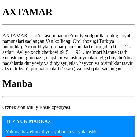
AXTAMAR
AXTAMAR — o’rta asr arman me’moriy yodgorliklarining noyob
namunalari saqlangan Van ko’lidagi Orol (hozirgi Turkiya
hududida), Arsrunidiylar (arman) podshohlari qarorgohi (10 — 11-
asrlar). Avliyo xoch cherkovi (915 — 921, me’mori Manuel; tarhi
xochsimon, gumbazli, naqshlar va tosh o’ymakorligiga boy, bo’rtma
naqshlarda dunyoviy va diniy syujetlar, hayvon va o’simliklar tasviri
aks ettirilgan), port xarobalari (10-asr) va boshqalar saqlangan.
Manba
O'zbekiston Milliy Ensiklopediyasi
TEZ YUK MARKAZ
Yuk markaz elonlari yuk yuborish va yuk tashish