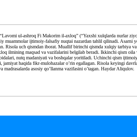
omi ul-ashroq Fi Makorim il-axloq” (“Yaxshi xulqlarda nurlar ziyosi
qiy muammolar ijtimoiy-falsafiy nuqtai nazardan tahlil qilinadi. Asarni
. Risola uch qismdan iborat. Muallif birinchi qismda xulqiy tarbiya va a
 axloq ilmining maqsad va vazifalarini belgilab beradi. Ikkinchi qism oil
idalari, nutq madaniyati va boshqalar yoritiladi. Uchinchi qism ijtimoi
i, jamiyat haqida fikr-mulohazalar o’rin egallagan. Risola keyingi davr
madrasalarda asosiy qo’llanma vazifasini o’tagan. Haydar Aliqulov.