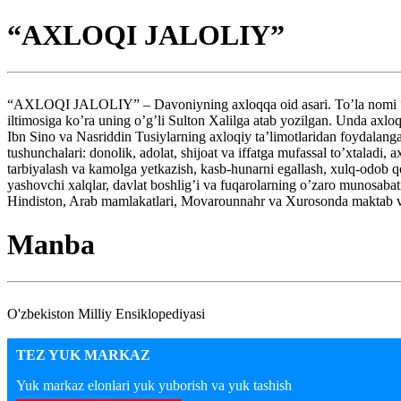
“AXLOQI JALOLIY”
“AXLOQI JALOLIY” – Davoniyning axloqqa oid asari. To’la nomi “Lav
iltimosiga ko’ra uning o’g’li Sulton Xalilga atab yozilgan. Unda axlo
Ibn Sino va Nasriddin Tusiylarning axloqiy ta’limotlaridan foydalangan
tushunchalari: donolik, adolat, shijoat va iffatga mufassal to’xtaladi,
tarbiyalash va kamolga yetkazish, kasb-hunarni egallash, xulq-odob qo
yashovchi xalqlar, davlat boshlig’i va fuqarolarning o’zaro munosabat
Hindiston, Arab mamlakatlari, Movarounnahr va Xurosonda maktab va 
Manba
O'zbekiston Milliy Ensiklopediyasi
TEZ YUK MARKAZ
Yuk markaz elonlari yuk yuborish va yuk tashish