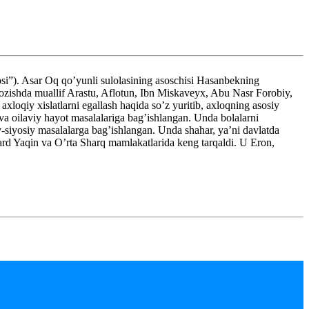
”). Asar Oq qo’yunli sulolasining asoschisi Hasanbekning
 yozishda muallif Arastu, Aflotun, Ibn Miskaveyx, Abu Nasr Forobiy,
xloqiy xislatlarni egallash haqida so’z yuritib, axloqning asosiy
a va oilaviy hayot masalalariga bag’ishlangan. Unda bolalarni
y-siyosiy masalalarga bag’ishlangan. Unda shahar, ya’ni davlatda
lard Yaqin va O’rta Sharq mamlakatlarida keng tarqaldi. U Eron,