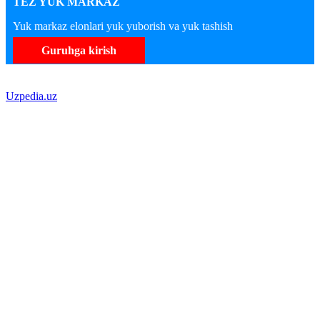
TEZ YUK MARKAZ
Yuk markaz elonlari yuk yuborish va yuk tashish
Guruhga kirish
Uzpedia.uz