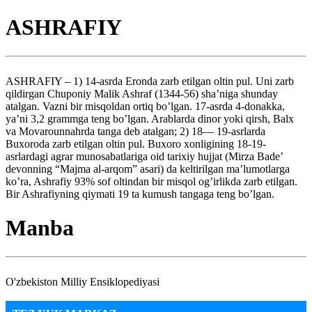
ASHRAFIY
ASHRAFIY – 1) 14-asrda Eronda zarb etilgan oltin pul. Uni zarb
qildirgan Chuponiy Malik Ashraf (1344-56) sha’niga shunday
atalgan. Vazni bir misqoldan ortiq bo’lgan. 17-asrda 4-donakka,
ya’ni 3,2 grammga teng bo’lgan. Arablarda dinor yoki qirsh, Balx
va Movarounnahrda tanga deb atalgan; 2) 18— 19-asrlarda
Buxoroda zarb etilgan oltin pul. Buxoro xonligining 18-19-
asrlardagi agrar munosabatlariga oid tarixiy hujjat (Mirza Bade’
devonning “Majma al-arqom” asari) da keltirilgan ma’lumotlarga
ko’ra, Ashrafiy 93% sof oltindan bir misqol og’irlikda zarb etilgan.
Bir Ashrafiyning qiymati 19 ta kumush tangaga teng bo’lgan.
Manba
O'zbekiston Milliy Ensiklopediyasi