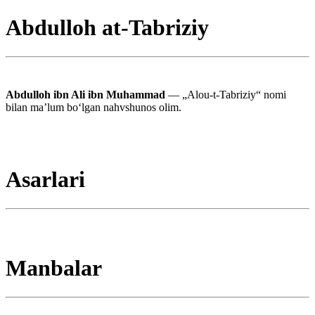
Abdulloh at-Tabriziy
Abdulloh ibn Ali ibn Muhammad
— „Alou-t-Tabriziy“ nomi
bilan maʼlum boʻlgan nahvshunos olim.
Asarlari
Manbalar