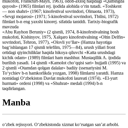
mukofoti, Frankfurt-Mayn, 1963), odob-axloq haqidagi «Qalbingda
quyosh» (1965) filmlari rej. ijodida alohida o‘rin tutadi. «Toshkent
— non shahri» (1967; kinofestival sovrindori, Olmaota, 1973),
«Sevgi mojarosi» (1971; 5-kinofestival sovrindori, Tbilisi, 1972)
filmlari b-n eng yaxshi kinorej. sifatida taniddi. Tarixiy-biografik
mavzuda
«Abu Rayhon Beruniy» (2 qismli, 1974, 8-kinofestivalning bosh
mukofoti, Kishinyov, 1975, Xalqaro kinofestivalning «Oltin Delfin»
sovrindori, Tehron, 1977), «Olovli yo‘llar» (Hamza hayotiga
bag‘ishlangan 17 qismli telefilm, 1975—84), urush yillari front
ortidagi qiyinchiliklar haqida hikoya qiluvchi «Katta urushdagi
kichik odam» (1989) filmlari ham mashhur. Mustaqillik A. ijodida
burilish yasadi. 14 qismli «Kamolot cho‘qqisi sari» hujjatli (1995) va
2 qismli «Otamdan qolgan dalalar» badiiy (ssenariysini M.
To‘ychiev b-n hamkorlikda yozgan, 1998) filmlarni yaratdi. Hamza
nomidagi O‘zbekiston Davlat mukofoti laureati (1974). «El-yurt
hurmati» ordeni (1998) va «Shuhrat» medali (1994) b-n
taqdirlangan.
Manba
o‘zbek rejissyori. O‘zbekistonda xizmat ko‘rsatgan san’at arbobi.