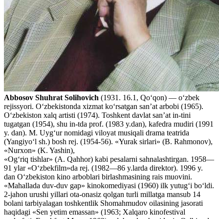
Abbosov Shuhrat Solihovich
(1931. 16.1, Qo‘qon) — o‘zbek
rejissyori. O‘zbekistonda xizmat ko‘rsatgan san’at arbobi (1965).
O‘zbekiston xalq artisti (1974). Toshkent davlat san’at in-tini
tugatgan (1954), shu in-tda prof. (1983 y.dan), kafedra mudiri (1991
y. dan). M. Uyg‘ur nomidagi viloyat musiqali drama teatrida
(Yangiyo‘l sh.) bosh rej. (1954-56). «Yurak sirlari» (B. Rahmonov),
«Nurxon» (K. Yashin),
«Og‘riq tishlar» (A. Qahhor) kabi pesalarni sahnalashtirgan. 1958—
91 ylar «O‘zbekfilm»da rej. (1982—86 y.larda direktor). 1996 y.
dan O‘zbekiston kino arboblari birlashmasining rais muovini.
«Mahallada duv-duv gap» kinokomediyasi (1960) ilk yutug‘i bo‘ldi.
2-jahon urushi yillari ota-onasiz qolgan turli millatga mansub 14
bolani tarbiyalagan toshkentlik Shomahmudov oilasining jasorati
haqidagi «Sen yetim emassan» (1963; Xalqaro kinofestival