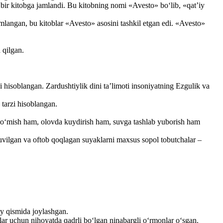
bir kitobga jamlandi. Bu kitobning nomi «Avesto» bo‘lib, «qat’iy
amlangan, bu kitoblar «Avesto» asosini tashkil etgan edi. «Avesto»
 qilgan.
 hisoblangan. Zardushtiylik dini ta’limoti insoniyatning Ezgulik va
 tarzi hisoblangan.
 ko‘mish ham, olovda kuydirish ham, suvga tashlab yuborish ham
uvilgan va oftob qoqlagan suyaklarni maxsus sopol tobutchalar –
y qismida joylashgan.
lar uchun nihoyatda qadrli bo‘lgan ninabargli o‘rmonlar o‘sgan.