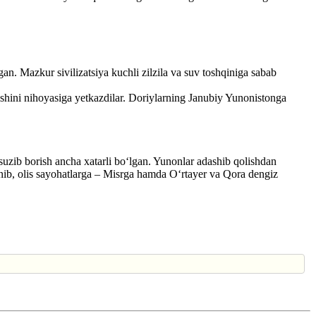
an. Mazkur sivilizatsiya kuchli zilzila va suv toshqiniga sabab
lishini nihoyasiga yetkazdilar. Doriylarning Janubiy Yunonistonga
suzib borish ancha xatarli bo‘lgan. Yunonlar adashib qolishdan
lanib, olis sayohatlarga – Misrga hamda O‘rtayer va Qora dengiz