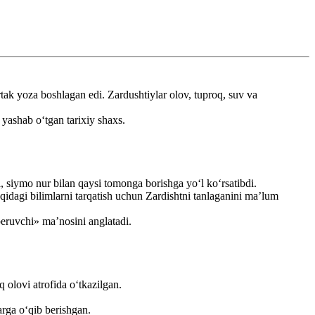
rtak yoza boshlagan edi. Zardushtiylar olov, tuproq, suv va
 yashab o‘tgan tarixiy shaxs.
, siymo nur bilan qaysi tomonga borishga yo‘l ko‘rsatibdi.
idagi bilimlarni tarqatish uchun Zardishtni tanlaganini ma’lum
eruvchi» ma’nosini anglatadi.
olovi atrofida o‘tkazilgan.
arga o‘qib berishgan.