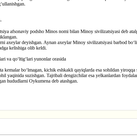
‘ullanishgan.
-
atsiya afsonaviy podsho Minos nomi bilan Minoy sivilizatsiyasi deb atalg
iklangan.
arni axeylar deyishgan. Aynan axeylar Minoy sivilizatsiyasi barbod bo‘
udga kelishiga olib keldi.
ari va qo‘ltig‘lari yunonlar orasida
tta kemalar bo‘lmagan, kichik eshkakli qayiqlarda esa sohildan yiroqqa 
ohil yaqinida suzishgan. Tajribali dengizchilar esa yelkanlardan foyda
digan hududlarni Oykumena deb atashgan.