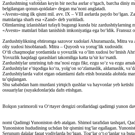
Zardushtning vafotidan keyin bir necha asrlar o‘tgach, barcha diniy 
belgilangan qonun-qoidalar» degan ma’noni anglatadi.
«Avesto»ning ilk qismi mil. avv. IX – VIII asrlarda paydo bo‘lgan. Za
matnlariga sharh esa «Zand» deb yuritiladi.
Olimlarning izlanishlari tufayli bugungi kunda biz zardushtiylarning 
«Avesto» matnlari bilan tanishish imkoniyatiga ega bo‘ldik. Fransuz 
Zardushtiylikning ehtiromga sazovor xudolari Ahuramazda, Mitra va 
oliy xudosi hisoblanadi. Mitra – Quyosh va yorug‘lik xudosidir.
O‘tli chaqmoqlar yordamida u yovuzlik va o‘lim xudosi bo‘lmish Ahrima
Yovuzlik haqidagi qarashlari takomiliga katta ta’sir ko‘rsatdi.
Zardushtiylar umrining tub ma’nosi ezgu fikr, ezgu so‘z va ezgu amald
Zardushtiylar e’tiqodiga ko‘ra, yolg‘on so‘zlamaslik, aldamaslik, va’da
Zardushtiylarda vafot etgan odamlarni dafn etish borasida alohida m
ta’qiqlangan.
Shu sababdan ham murdani yirtqich qushlar va hayvonlar yeb ketishi u
ossuariylar (suyakdonlar)da dafn etishgan.
Bolqon yarimoroli va O‘rtayer dengizi orollaridagi qadimgi yunon da
nomi Qadimgi Yunoniston deb atalgan. Shimol tarafidan tashqari, Qadi
Yunoniston hududining uchdan bir qismini tog‘lar egallagan. Yunonis
Serunum dalalar faqat vodiylarda bo‘lgan. Tog‘lar o‘t-o‘lanlar va bu