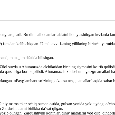
eng tarqaladi. Bu din hali odamlar tabiatni ilohiylashtirgan kezlarda ku
tr) ismidan kelib chiqqan. U mil. avv. 1-ming yillikning birinchi yarmida
and, munajjim sifatida bilishgan.
Zilol suvda u Ahuramazda elchilaridan birining siymosini ko‘rib qolibdi
zda qarshisiga borib qolibdi. Ahuramazda xudosi uning ezgu amallari haq
ylangan. «Payg‘ambar» so‘zining o‘zi esa «ezgu amallar haqida xabar b
iniy marosimlar ochiq osmon ostida, gulxan yonida yoki uydagi o‘choq 
n Zardusht ularni birlikka da’vat qilgan.
ozib olingan. Zardushtiylik kohinlari diniy matnlarni yod olib, dindorl