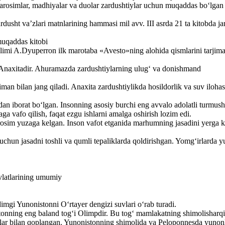
marosimlar, madhiyalar va duolar zardushtiylar uchun muqaddas bo‘lgan 
rdusht va’zlari matnlarining hammasi mil avv. III asrda 21 ta kitobda j
muqaddas kitobi
olimi A.Dyuperron ilk marotaba «Avesto»ning alohida qismlarini tarjima
Anaxitadir. Ahuramazda zardushtiylarning ulug‘ va donishmand
n bilan jang qiladi. Anaxita zardushtiylikda hosildorlik va suv ilohasi
an iborat bo‘lgan. Insonning asosiy burchi eng avvalo adolatli turmush
ga vafo qilish, faqat ezgu ishlarni amalga oshirish lozim edi.
arosim yuzaga kelgan. Inson vafot etganida marhumning jasadini yerga
chun jasadni toshli va qumli tepaliklarda qoldirishgan. Yomg‘irlarda y
vlatlarining umumiy
mgi Yunonistonni O‘rtayer dengizi suvlari o‘rab turadi.
tonning eng baland tog‘i Olimpdir. Bu tog‘ mamlakatning shimolisharqi
talar bilan qoplangan. Yunonistonning shimolida va Peloponnesda yunon