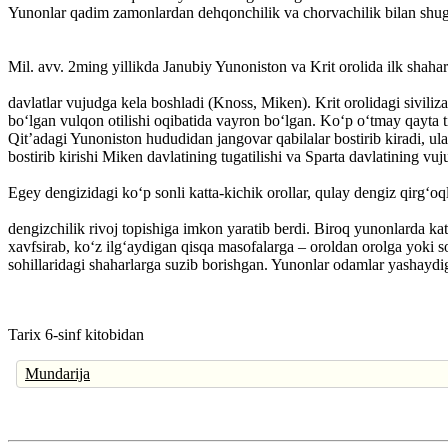
Yunonlar qadim zamonlardan dehqonchilik va chorvachilik bilan shug
Mil. avv. 2ming yillikda Janubiy Yunoniston va Krit orolida ilk shahar
davlatlar vujudga kela boshladi (Knoss, Miken). Krit orolidagi siviliz
bo‘lgan vulqon otilishi oqibatida vayron bo‘lgan. Ko‘p o‘tmay qayta t
Qit’adagi Yunoniston hududidan jangovar qabilalar bostirib kiradi, ul
bostirib kirishi Miken davlatining tugatilishi va Sparta davlatining vuj
Egey dengizidagi ko‘p sonli katta-kichik orollar, qulay dengiz qirg‘oql
dengizchilik rivoj topishiga imkon yaratib berdi. Biroq yunonlarda ka
xavfsirab, ko‘z ilg‘aydigan qisqa masofalarga – oroldan orolga yoki s
sohillaridagi shaharlarga suzib borishgan. Yunonlar odamlar yashay
Tarix 6-sinf kitobidan
Mundarija