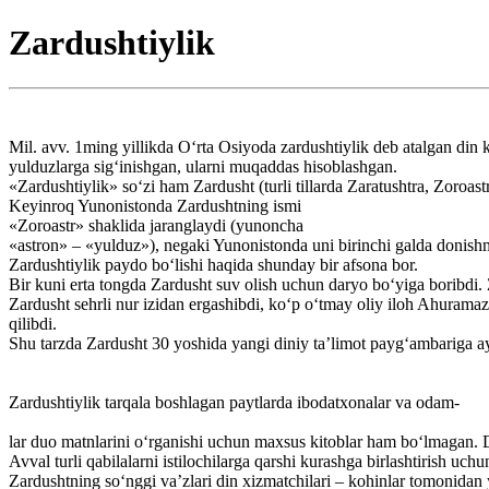
Zardushtiylik
Mil. avv. 1ming yillikda O‘rta Osiyoda zardushtiylik deb atalgan din k
yulduzlarga sig‘inishgan, ularni muqaddas hisoblashgan.
«Zardushtiylik» so‘zi ham Zardusht (turli tillarda Zaratushtra, Zoroas
Keyinroq Yunonistonda Zardushtning ismi
«Zoroastr» shaklida jaranglaydi (yunoncha
«astron» – «yulduz»), negaki Yunonistonda uni birinchi galda donishm
Zardushtiylik paydo bo‘lishi haqida shunday bir afsona bor.
Bir kuni erta tongda Zardusht suv olish uchun daryo bo‘yiga boribdi. 
Zardusht sehrli nur izidan ergashibdi, ko‘p o‘tmay oliy iloh Ahurama
qilibdi.
Shu tarzda Zardusht 30 yoshida yangi diniy ta’limot payg‘ambariga a
Zardushtiylik tarqala boshlagan paytlarda ibodatxonalar va odam-
lar duo matnlarini o‘rganishi uchun maxsus kitoblar ham bo‘lmagan. D
Avval turli qabilalarni istilochilarga qarshi kurashga birlashtirish uchu
Zardushtning so‘nggi va’zlari din xizmatchilari – kohinlar tomonidan y