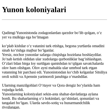
Yunon koloniyalari
Qadimgi Yunonistonda zodagonlardan qarzdor bo‘lib qolgan, o‘z
yer va mulkiga ega bo‘lmagan
ko‘plab kishilar o‘z vatanini tark etishga, begona yurtlarda omadini
sinab ko‘rishga majbur bo‘lganlar.
Yersiz, nochor yunonlar safarga chiqishga hozirlana boshlaydilar.
Jo‘nab ketish oldidan ular xudolarga qurbonliklar bag‘ishlashgan.
O‘zlari bilan birga loy surtilgan qamishdan to‘qilgan savatchalarda
olov ham olishgan. Olov ayni mahalda ular umrbod tark etgan
vatanning bir parchasi edi. Yunonistondan ko‘chib kelganlar Sitsiliya
oroli sohili va Apennin yarimoroli janubiga o‘rnashdilar.
Ularning manzilgohlari O‘rtayer va Qora dengiz bo‘ylarida ham
vujudga keldi.
Yunonlarning koloniyalari sekin-asta shahar-davlatlarga aylana
bordi. Bu shaharlarning o‘z hokimlari, qo‘shinlari, qonunlari va
tangalari bo‘lgan. Ularda savdo-sotiq va hunarmandchilik
rivojlangan.