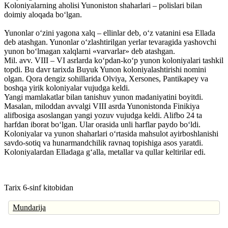
Koloniyalarning aholisi Yunoniston shaharlari – polislari bilan
doimiy aloqada bo‘lgan.
Yunonlar o‘zini yagona xalq – ellinlar deb, o‘z vatanini esa Ellada
deb atashgan. Yunonlar o‘zlashtirilgan yerlar tevaragida yashovchi
yunon bo‘lmagan xalqlarni «varvarlar» deb atashgan.
Mil. avv. VIII – VI asrlarda ko‘pdan-ko‘p yunon koloniyalari tashkil
topdi. Bu davr tarixda Buyuk Yunon koloniyalashtirishi nomini
olgan. Qora dengiz sohillarida Olviya, Xersones, Pantikapey va
boshqa yirik koloniyalar vujudga keldi.
Yangi mamlakatlar bilan tanishuv yunon madaniyatini boyitdi.
Masalan, miloddan avvalgi VIII asrda Yunonistonda Finikiya
alifbosiga asoslangan yangi yozuv vujudga keldi. Alifbo 24 ta
harfdan iborat bo‘lgan. Ular orasida unli harflar paydo bo‘ldi.
Koloniyalar va yunon shaharlari o‘rtasida mahsulot ayirboshlanishi
savdo-sotiq va hunarmandchilik ravnaq topishiga asos yaratdi.
Koloniyalardan Elladaga g‘alla, metallar va qullar keltirilar edi.
Tarix 6-sinf kitobidan
Mundarija