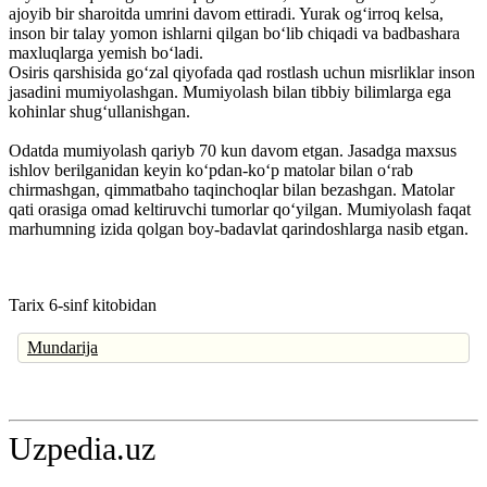
ajoyib bir sharoitda umrini davom ettiradi. Yurak og‘irroq kelsa,
inson bir talay yomon ishlarni qilgan bo‘lib chiqadi va badbashara
maxluqlarga yemish bo‘ladi.
Osiris qarshisida go‘zal qiyofada qad rostlash uchun misrliklar inson
jasadini mumiyolashgan. Mumiyolash bilan tibbiy bilimlarga ega
kohinlar shug‘ullanishgan.
Odatda mumiyolash qariyb 70 kun davom etgan. Jasadga maxsus
ishlov berilganidan keyin ko‘pdan-ko‘p matolar bilan o‘rab
chirmashgan, qimmatbaho taqinchoqlar bilan bezashgan. Matolar
qati orasiga omad keltiruvchi tumorlar qo‘yilgan. Mumiyolash faqat
marhumning izida qolgan boy-badavlat qarindoshlarga nasib etgan.
Tarix 6-sinf kitobidan
Mundarija
Uzpedia.uz