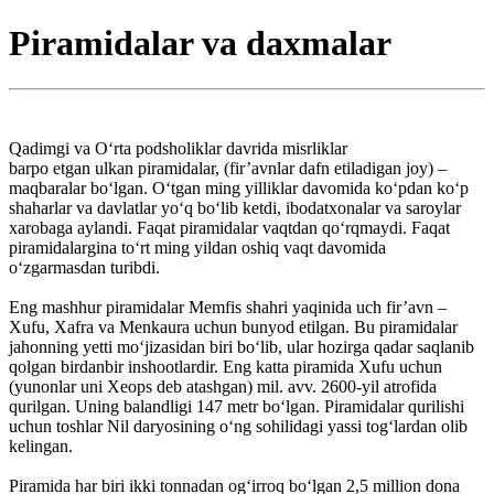
Piramidalar va daxmalar
Qadimgi va O‘rta podsholiklar davrida misrliklar
barpo etgan ulkan piramidalar, (fir’avnlar dafn etiladigan joy) –
maqbaralar bo‘lgan. O‘tgan ming yilliklar davomida ko‘pdan ko‘p
shaharlar va davlatlar yo‘q bo‘lib ketdi, ibodatxonalar va saroylar
xarobaga aylandi. Faqat piramidalar vaqtdan qo‘rqmaydi. Faqat
piramidalargina to‘rt ming yildan oshiq vaqt davomida
o‘zgarmasdan turibdi.
Eng mashhur piramidalar Memfis shahri yaqinida uch fir’avn –
Xufu, Xafra va Menkaura uchun bunyod etilgan. Bu piramidalar
jahonning yetti mo‘jizasidan biri bo‘lib, ular hozirga qadar saqlanib
qolgan birdanbir inshootlardir. Eng katta piramida Xufu uchun
(yunonlar uni Xeops deb atashgan) mil. avv. 2600-yil atrofida
qurilgan. Uning balandligi 147 metr bo‘lgan. Piramidalar qurilishi
uchun toshlar Nil daryosining o‘ng sohilidagi yassi tog‘lardan olib
kelingan.
Piramida har biri ikki tonnadan og‘irroq bo‘lgan 2,5 million dona