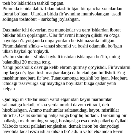
tosh bo‘laklaridan tashkil topgan.
Piramida ichida dahliz bilan tutashtirilgan bir qancha xonalardan
iborat bo‘lgan. Ulardan birida fir’avnning mumiyolangan jasadi
solingan toshtobut – sarkofag joylashgan.
Daxmalar ichi devorlari esa munojotlar va qarg‘ishlardan iborat
bitiklar bilan qoplangan. Ular fir’avnni himoya qilishi va o‘zga
hayotga o‘tayotganida unga yordam berishi nazarda tutilgan.
Piramidalarni sfinks – tanasi sherniki va boshi odamniki bo‘lgan
ulkan haykal qo‘riqlaydi.
«Sahro shohi» – sfinks haykali toshdan ishlangan bo‘lib, uning
balandligi 20 metrga teng.
Yangi podsholik davriga kelib ehrom qurmay qo‘yishdi. Fir’avnlarni
tog‘larga o‘yilgan tosh maqbaralarga dafn etadigan bo‘lishdi. Eng
mashhur maqbara fir’avn Tutanxamonga tegishli bo‘lgan. Maqbara
ichidagi tasavvurga sig‘maydigan boyliklar bizga qadar yetib
kelgan.
Qadimgi misrliklar inson vafot etganidan keyin marhumlar
saltanatiga ketadi, o‘sha yerda umrini davom ettiradi, deb
hisoblashgan. Ammo marhumlar saltanatidagi hayot, misrliklar
fikricha, Osiris sudining natijalariga bog‘liq bo‘ladi. Tarozining bir
pallasiga marhumning yuragi, boshqasiga esa qush patlari qo‘yiladi.
Mabodo tarozi pallalari tenglashsa, demak inson bu dunyodagi
hayotida faqat ezgu ishlar qilgan bo‘ladi, u vafot etganidan keyin