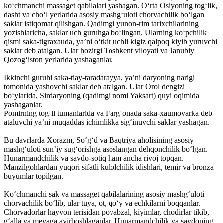
ko‘chmanchi massaget qabilalari yashagan. O‘rta Osiyoning tog‘lik,
dasht va cho‘l yerlarida asosiy mashg‘uloti chorvachilik bo‘lgan
saklar istiqomat qilishgan. Qadimgi yunon-rim tarixchilarining
yozishlaricha, saklar uch guruhga bo‘lingan. Ularning ko‘pchilik
qismi saka-tigraxauda, ya’ni o‘tkir uchli kigiz qalpoq kiyib yuruvchi
saklar deb atalgan. Ular hozirgi Toshkent viloyati va Janubiy
Qozog‘iston yerlarida yashaganlar.
Ikkinchi guruhi saka-tiay-taradarayya, ya’ni daryoning narigi
tomonida yashovchi saklar deb atalgan. Ular Orol dengizi
bo‘ylarida, Sirdaryoning (qadimgi nomi Yaksart) quyi oqimida
yashaganlar.
Pomirning tog‘li tumanlarida va Farg‘onada saka-xaumovarka deb
ataluvchi ya’ni muqaddas ichimlikka sig‘inuvchi saklar yashagan.
Bu davrlarda Xorazm, So‘g‘d va Baqtriya aholisining asosiy
mashg‘uloti sun’iy sug‘orishga asoslangan dehqonchilik bo‘lgan.
Hunarmandchilik va savdo-sotiq ham ancha rivoj topqan.
Manzilgohlardan yuqori sifatli kulolchilik idishlari, temir va bronza
buyumlar topilgan.
Ko‘chmanchi sak va massaget qabilalarining asosiy mashg‘uloti
chorvachilik bo‘lib, ular tuya, ot, qo‘y va echkilarni boqqanlar.
Chorvadorlar hayvon terisidan poyabzal, kiyimlar, chodirlar tikib,
g‘alla va mevaga ayirboshlaganlar. Hunarmandchilik va savdoning