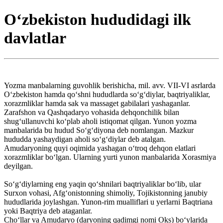
O‘zbekiston hududidagi ilk
davlatlar
Yozma manbalarning guvohlik berishicha, mil. avv. VII-VI asrlarda
O‘zbekiston hamda qo‘shni hududlarda so‘g‘diylar, baqtriyaliklar,
xorazmliklar hamda sak va massaget gabilalari yashaganlar.
Zarafshon va Qashqadaryo vohasida dehqonchilik bilan
shug‘ullanuvchi ko‘plab aholi istiqomat qilgan. Yunon yozma
manbalarida bu hudud So‘g‘diyona deb nomlangan. Mazkur
hududda yashaydigan aholi so‘g‘diylar deb atalgan.
Amudaryoning quyi oqimida yashagan o‘troq dehqon elatlari
xorazmliklar bo‘lgan. Ularning yurti yunon manbalarida Xorasmiya
deyilgan.
So‘g‘diylarning eng yaqin qo‘shnilari baqtriyaliklar bo‘lib, ular
Surxon vohasi, Afg‘onistonning shimoliy, Tojikistonning janubiy
hududlarida joylashgan. Yunon-rim mualliflari u yerlarni Baqtriana
yoki Baqtriya deb ataganlar.
Cho‘llar va Amudaryo (daryoning qadimgi nomi Oks) bo‘ylarida