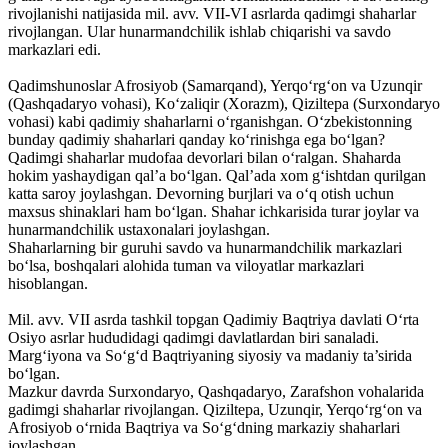
rivojlanishi natijasida mil. avv. VII-VI asrlarda qadimgi shaharlar
rivojlangan. Ular hunarmandchilik ishlab chiqarishi va savdo
markazlari edi.
Qadimshunoslar Afrosiyob (Samarqand), Yerqo‘rg‘on va Uzunqir
(Qashqadaryo vohasi), Ko‘zaliqir (Xorazm), Qiziltepa (Surxondaryo
vohasi) kabi qadimiy shaharlarni o‘rganishgan. O‘zbekistonning
bunday qadimiy shaharlari qanday ko‘rinishga ega bo‘lgan?
Qadimgi shaharlar mudofaa devorlari bilan o‘ralgan. Shaharda
hokim yashaydigan qal’a bo‘lgan. Qal’ada xom g‘ishtdan qurilgan
katta saroy joylashgan. Devorning burjlari va o‘q otish uchun
maxsus shinaklari ham bo‘lgan. Shahar ichkarisida turar joylar va
hunarmandchilik ustaxonalari joylashgan.
Shaharlarning bir guruhi savdo va hunarmandchilik markazlari
bo‘lsa, boshqalari alohida tuman va viloyatlar markazlari
hisoblangan.
Mil. avv. VII asrda tashkil topgan Qadimiy Baqtriya davlati O‘rta
Osiyo asrlar hududidagi qadimgi davlatlardan biri sanaladi.
Marg‘iyona va So‘g‘d Baqtriyaning siyosiy va madaniy ta’sirida
bo‘lgan.
Mazkur davrda Surxondaryo, Qashqadaryo, Zarafshon vohalarida
gadimgi shaharlar rivojlangan. Qiziltepa, Uzunqir, Yerqo‘rg‘on va
Afrosiyob o‘rnida Baqtriya va So‘g‘dning markaziy shaharlari
joylashgan.