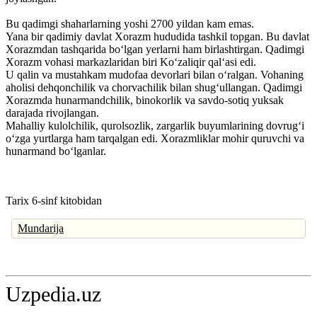
Bu qadimgi shaharlarning yoshi 2700 yildan kam emas.
Yana bir qadimiy davlat Xorazm hududida tashkil topgan. Bu davlat
Xorazmdan tashqarida bo‘lgan yerlarni ham birlashtirgan. Qadimgi
Xorazm vohasi markazlaridan biri Ko‘zaliqir qal‘asi edi.
U qalin va mustahkam mudofaa devorlari bilan o‘ralgan. Vohaning
aholisi dehqonchilik va chorvachilik bilan shug‘ullangan. Qadimgi
Xorazmda hunarmandchilik, binokorlik va savdo-sotiq yuksak
darajada rivojlangan.
Mahalliy kulolchilik, qurolsozlik, zargarlik buyumlarining dovrug‘i
o‘zga yurtlarga ham tarqalgan edi. Xorazmliklar mohir quruvchi va
hunarmand bo‘lganlar.
Tarix 6-sinf kitobidan
Mundarija
Uzpedia.uz