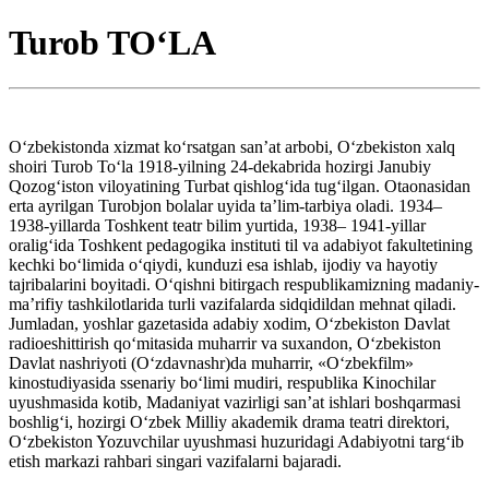
Turob TO‘LA
O‘zbekistonda xizmat ko‘rsatgan san’at arbobi, O‘zbekiston xalq
shoiri Turob To‘la 1918-yilning 24-dekabrida hozirgi Janubiy
Qozog‘iston viloyatining Turbat qishlog‘ida tug‘ilgan. Otaonasidan
erta ayrilgan Turobjon bolalar uyida ta’lim-tarbiya oladi. 1934–
1938-yillarda Toshkent teatr bilim yurtida, 1938– 1941-yillar
oralig‘ida Toshkent pedagogika instituti til va adabiyot fakultetining
kechki bo‘limida o‘qiydi, kunduzi esa ishlab, ijodiy va hayotiy
tajribalarini boyitadi. O‘qishni bitirgach respublikamizning madaniy-
ma’rifiy tashkilotlarida turli vazifalarda sidqidildan mehnat qiladi.
Jumladan, yoshlar gazetasida adabiy xodim, O‘zbekiston Davlat
radioeshittirish qo‘mitasida muharrir va suxandon, O‘zbekiston
Davlat nashriyoti (O‘zdavnashr)da muharrir, «O‘zbekfilm»
kinostudiyasida ssenariy bo‘limi mudiri, respublika Kinochilar
uyushmasida kotib, Madaniyat vazirligi san’at ishlari boshqarmasi
boshlig‘i, hozirgi O‘zbek Milliy akademik drama teatri direktori,
O‘zbekiston Yozuvchilar uyushmasi huzuridagi Adabiyotni targ‘ib
etish markazi rahbari singari vazifalarni bajaradi.