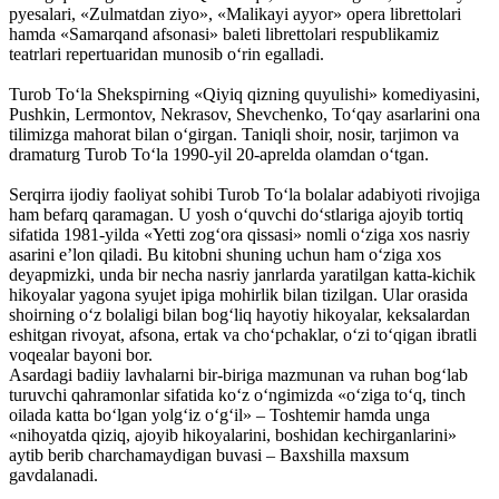
pyesalari, «Zulmatdan ziyo», «Malikayi ayyor» opera librettolari
hamda «Samarqand afsonasi» baleti librettolari respublikamiz
teatrlari repertuaridan munosib o‘rin egalladi.
Turob To‘la Shekspirning «Qiyiq qizning quyulishi» komediyasini,
Pushkin, Lermontov, Nekrasov, Shevchenko, To‘qay asarlarini ona
tilimizga mahorat bilan o‘girgan. Taniqli shoir, nosir, tarjimon va
dramaturg Turob To‘la 1990-yil 20-aprelda olamdan o‘tgan.
Serqirra ijodiy faoliyat sohibi Turob To‘la bolalar adabiyoti rivojiga
ham befarq qaramagan. U yosh o‘quvchi do‘stlariga ajoyib tortiq
sifatida 1981-yilda «Yetti zog‘ora qissasi» nomli o‘ziga xos nasriy
asarini e’lon qiladi. Bu kitobni shuning uchun ham o‘ziga xos
deyapmizki, unda bir necha nasriy janrlarda yaratilgan katta-kichik
hikoyalar yagona syujet ipiga mohirlik bilan tizilgan. Ular orasida
shoirning o‘z bolaligi bilan bog‘liq hayotiy hikoyalar, keksalardan
eshitgan rivoyat, afsona, ertak va cho‘pchaklar, o‘zi to‘qigan ibratli
voqealar bayoni bor.
Asardagi badiiy lavhalarni bir-biriga mazmunan va ruhan bog‘lab
turuvchi qahramonlar sifatida ko‘z o‘ngimizda «o‘ziga to‘q, tinch
oilada katta bo‘lgan yolg‘iz o‘g‘il» – Toshtemir hamda unga
«nihoyatda qiziq, ajoyib hikoyalarini, boshidan kechirganlarini»
aytib berib charchamaydigan buvasi – Baxshilla maxsum
gavdalanadi.