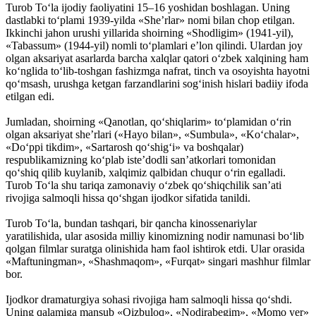
Turob To‘la ijodiy faoliyatini 15–16 yoshidan boshlagan. Uning
dastlabki to‘plami 1939-yilda «She’rlar» nomi bilan chop etilgan.
Ikkinchi jahon urushi yillarida shoirning «Shodligim» (1941-yil),
«Tabassum» (1944-yil) nomli to‘plamlari e’lon qilindi. Ulardan joy
olgan aksariyat asarlarda barcha xalqlar qatori o‘zbek xalqining ham
ko‘nglida to‘lib-toshgan fashizmga nafrat, tinch va osoyishta hayotni
qo‘msash, urushga ketgan farzandlarini sog‘inish hislari badiiy ifoda
etilgan edi.
Jumladan, shoirning «Qanotlan, qo‘shiqlarim» to‘plamidan o‘rin
olgan aksariyat she’rlari («Hayo bilan», «Sumbula», «Ko‘chalar»,
«Do‘ppi tikdim», «Sartarosh qo‘shig‘i» va boshqalar)
respublikamizning ko‘plab iste’dodli san’atkorlari tomonidan
qo‘shiq qilib kuylanib, xalqimiz qalbidan chuqur o‘rin egalladi.
Turob To‘la shu tariqa zamonaviy o‘zbek qo‘shiqchilik san’ati
rivojiga salmoqli hissa qo‘shgan ijodkor sifatida tanildi.
Turob To‘la, bundan tashqari, bir qancha kinossenariylar
yaratilishida, ular asosida milliy kinomizning nodir namunasi bo‘lib
qolgan filmlar suratga olinishida ham faol ishtirok etdi. Ular orasida
«Maftuningman», «Shashmaqom», «Furqat» singari mashhur filmlar
bor.
Ijodkor dramaturgiya sohasi rivojiga ham salmoqli hissa qo‘shdi.
Uning qalamiga mansub «Qizbuloq», «Nodirabegim», «Momo yer»